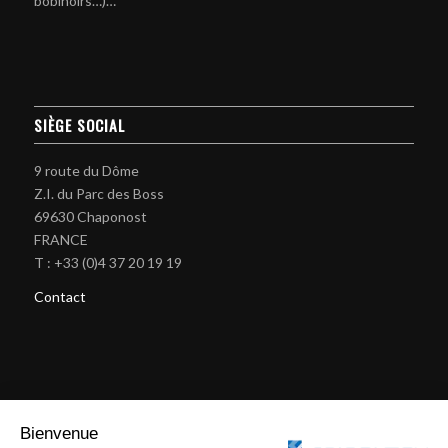
bobinoirs…)…
SIÈGE SOCIAL
9 route du Dôme
Z.I. du Parc des Boss
69630 Chaponost
FRANCE
T : +33 (0)4 37 20 19 19
Contact
MACHINES À TRESSER
Bienvenue